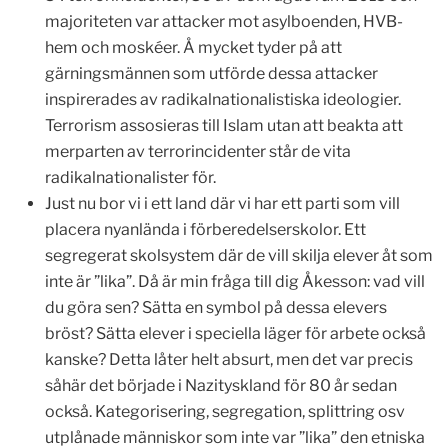
majoriteten var attacker mot asylboenden, HVB-
hem och moskéer. Å mycket tyder på att
gärningsmännen som utförde dessa attacker
inspirerades av radikalnationalistiska ideologier.
Terrorism assosieras till Islam utan att beakta att
merparten av terrorincidenter står de vita
radikalnationalister för.
Just nu bor vi i ett land där vi har ett parti som vill
placera nyanlända i förberedelserskolor. Ett
segregerat skolsystem där de vill skilja elever åt som
inte är ”lika”. Då är min fråga till dig Åkesson: vad vill
du göra sen? Sätta en symbol på dessa elevers
bröst? Sätta elever i speciella läger för arbete också
kanske? Detta låter helt absurt, men det var precis
såhär det började i Nazityskland för 80 år sedan
också. Kategorisering, segregation, splittring osv
utplånade människor som inte var ”lika” den etniska