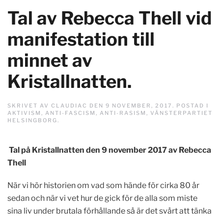
Tal av Rebecca Thell vid
manifestation till
minnet av
Kristallnatten.
SKRIVET AV
CLAUDIAC
DEN
9 NOVEMBER, 2017
. POSTAD I
AKTIVISM
,
ANTI-FASCISM
,
ANTI-RASISM
,
VÄNSTERPARTIET
HELSINGBORG
.
Tal på Kristallnatten den 9 november 2017 av Rebecca
Thell
När vi hör historien om vad som hände för cirka 80 år
sedan och när vi vet hur de gick för de alla som miste
sina liv under brutala förhållande så är det svårt att tänka