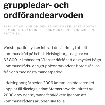
gruppledar- och
ordförandearvoden
SKRIVET AV
INGRIDM
DEN
22 NOVEMBER, 2017
. POSTAD I
DEMOKRATI
,
JÄMLIKHET
,
KOMMUNAL POLITIK
,
MOTION
,
RÄTTVISA
.
Vänsterpartiet tycker inte att det är rimligt att ett
kommunalråd på heltid i Helsingborg i dag har ca
63.800 kr i månaden. Vi anser därför att de mycket höga
kommunalråds- och gruppledararvodena borde sänkas
från och med nästa mandatperiod.
I Helsingborg är sedan 2006 kommunalrådsarvodet
kopplat till riksdagsledamöternas arvode. I slutet av
2006 drev den styrande femklövern igenom att
kommunalrådens arvoden ska följa