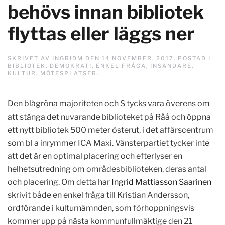
behövs innan bibliotek
flyttas eller läggs ner
SKRIVET AV
INGRIDM
DEN
14 NOVEMBER, 2017
. POSTAD I
BIBLIOTEK
,
DEMOKRATI
,
ENKEL FRÅGA
,
INSÄNDARE
,
KULTUR
,
MÖTESPLATSER
.
Den blågröna majoriteten och S tycks vara överens om
att stänga det nuvarande biblioteket på Råå och öppna
ett nytt bibliotek 500 meter österut, i det affärscentrum
som bl a inrymmer ICA Maxi. Vänsterpartiet tycker inte
att det är en optimal placering och efterlyser en
helhetsutredning om områdesbiblioteken, deras antal
och placering. Om detta har
Ingrid Mattiasson Saarinen
skrivit både en enkel fråga till Kristian Andersson,
ordförande i kulturnämnden, som förhoppningsvis
kommer upp på nästa kommunfullmäktige den 21