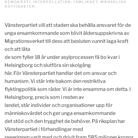
DEMOKRATI
,
INTERPELLATION
,
JÄMLIKHET
,
MÄNSKLIGA
RÄTTIGHETER
.
Vänsterpartiet vill att staden ska behålla ansvaret för de
unga ensamkommande som blivit åldersuppskrivna av
Migrationsverket till dess att besluten vunnit laga kraft
och att låta
de som fyller 18 år under asylprocessen få bo kvar i
Helsingborg och slutföra sin skolgång
här. För Vänsterpartiet handlar det om ansvar och
humanism. Vi står inte bakom den restriktiva
flyktingpolitik som råder. Vi är inte ensamma om detta. I
Helsingborg, precis som i resten av
landet, står individer och organisationer upp för
människovärdet och ger unga ensamkommande
det stöd och den trygghet de behöver. På riksplan har
Vänsterpartiet i förhandlingar med
regeringen varit med och drivit fram 585 miljoner kronor