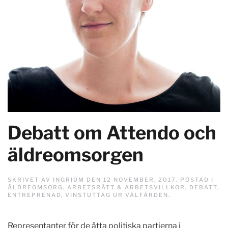
Debatt om Attendo och
äldreomsorgen
SKRIVET AV
INGRIDM
DEN
12 NOVEMBER, 2017
. POSTAD I
ÄLDREOMSORG
,
ARBETSRÄTT & ARBETSVILLKOR
,
DEBATT
,
ENTREPRENAD
,
VINSTUTTAG UR VÄLFÄRDEN
.
Representanter för de åtta politiska partierna i