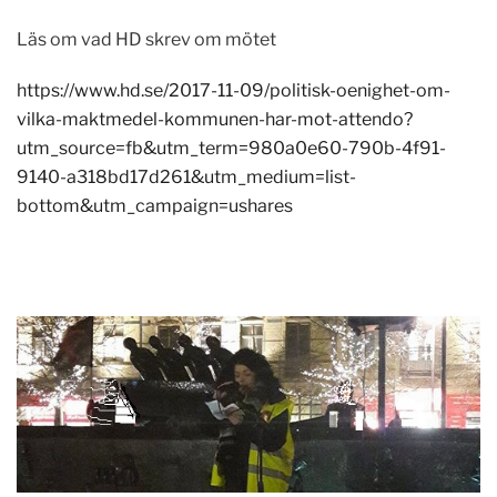
Läs om vad HD skrev om mötet
https://www.hd.se/2017-11-09/politisk-oenighet-om-
vilka-maktmedel-kommunen-har-mot-attendo?
utm_source=fb&utm_term=980a0e60-790b-4f91-
9140-a318bd17d261&utm_medium=list-
bottom&utm_campaign=ushares