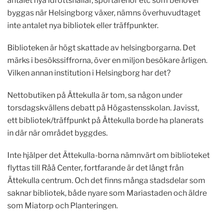
antalet nya idrottshallar, sportarenor etc som behöver
byggas när Helsingborg växer, nämns överhuvudtaget
inte antalet nya bibliotek eller träffpunkter.
Biblioteken är högt skattade av helsingborgarna. Det
märks i besökssiffrorna, över en miljon besökare årligen.
Vilken annan institution i Helsingborg har det?
Nettobutiken på Ättekulla är tom, sa någon under
torsdagskvällens debatt på Högastensskolan. Javisst,
ett bibliotek/träffpunkt på Ättekulla borde ha planerats
in där när området byggdes.
Inte hjälper det Ättekulla-borna nämnvärt om biblioteket
flyttas till Råå Center, fortfarande är det långt från
Ättekulla centrum. Och det finns många stadsdelar som
saknar bibliotek, både nyare som Mariastaden och äldre
som Miatorp och Planteringen.