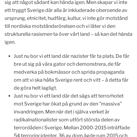
sig att något sådant kan hända igen. Men skapar vi inte
ett tryggt Sverige där alla är inkluderade oberoende av
ursprung, etnicitet, hudfärg, kultur, vi inte gör motstånd
till nordiska motståndsrörelsen och vi låter vi den
strukturella rasismen ta över vårt land – så kan det hända
igen.
Just nu bor vi ett land där nazister får ta plats. De får
bre ut sig på våra gator och demonstrera, de får
medverka på bokmässor och sprida propaganda
om att vi ska hålla Sverige rent och vitt – å detta får
de göra helt lagligt.
Just nu bor vi ett land där det sägs att terrorhotet
mot Sverige har ökat på grund av den ”massiva”
invandringen. Men när det i själva verket är
radikalnationalister som utfört största delen av
terrordåden i Sverige. Mellan 2000-2015 inträffade
54 terrorincidenter, 36 av dom ägde rum 2015 och