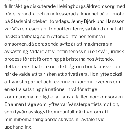
fullmäktige diskuterade Helsingborgs äldreomsorg med
både varandra och en intresserad allmänhet på ett möte
på Stadsbiblioteket i torsdags.
Jenny Björklund Hansson
var V´s representant i debatten. Jenny sa bland annat att
riskkapitalbolag som Attendo inte hör hemma i
omsorgen, då deras enda syfte är att maximera sin
avkastning. Vidare att vi befinner oss nu i en svår juridisk
process för att få ordning på bristerna hos Attendo,
detta är en situation som de blågröna bör ta ansvar för
när de valde att ta risken att privatisera. Hon lyfte också
att Vänsterpartiet och regeringen kommit överens om
en extra satsning på nationell nivå för att ge
kommunerna möjlighet att anställa fler inom omsorgen.
En annan fråga som lyftes var Vänsterpartiets motion,
som tyvärr avslogs i kommunfullmäktige, om att
minimibemanning borde skrivas in i avtalen vid
upphandling.