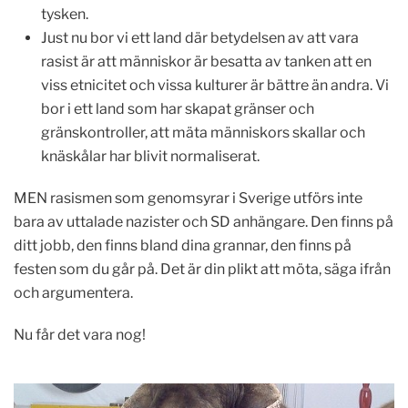
tysken.
Just nu bor vi ett land där betydelsen av att vara
rasist är att människor är besatta av tanken att en
viss etnicitet och vissa kulturer är bättre än andra. Vi
bor i ett land som har skapat gränser och
gränskontroller, att mäta människors skallar och
knäskålar har blivit normaliserat.
MEN rasismen som genomsyrar i Sverige utförs inte
bara av uttalade nazister och SD anhängare. Den finns på
ditt jobb, den finns bland dina grannar, den finns på
festen som du går på. Det är din plikt att möta, säga ifrån
och argumentera.
Nu får det vara nog!