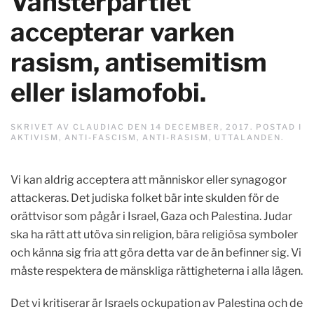
Vänsterpartiet
accepterar varken
rasism, antisemitism
eller islamofobi.
SKRIVET AV
CLAUDIAC
DEN
14 DECEMBER, 2017
. POSTAD I
AKTIVISM
,
ANTI-FASCISM
,
ANTI-RASISM
,
UTTALANDEN
.
Vi kan aldrig acceptera att människor eller synagogor
attackeras. Det judiska folket bär inte skulden för de
orättvisor som pågår i Israel, Gaza och Palestina. Judar
ska ha rätt att utöva sin religion, bära religiösa symboler
och känna sig fria att göra detta var de än befinner sig. Vi
måste respektera de mänskliga rättigheterna i alla lägen.
Det vi kritiserar är Israels ockupation av Palestina och de