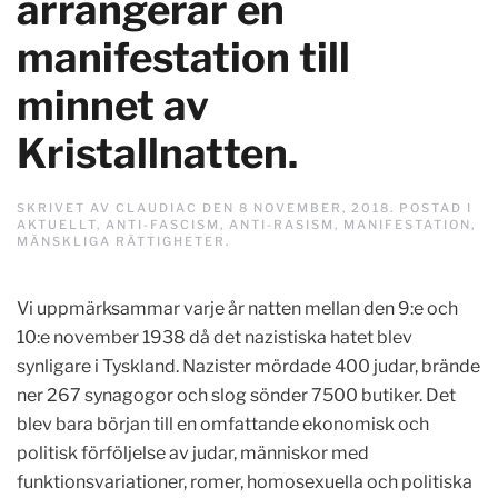
arrangerar en
manifestation till
minnet av
Kristallnatten.
SKRIVET AV
CLAUDIAC
DEN
8 NOVEMBER, 2018
. POSTAD I
AKTUELLT
,
ANTI-FASCISM
,
ANTI-RASISM
,
MANIFESTATION
,
MÄNSKLIGA RÄTTIGHETER
.
Vi uppmärksammar varje år natten mellan den 9:e och
10:e november 1938 då det nazistiska hatet blev
synligare i Tyskland. Nazister mördade 400 judar, brände
ner 267 synagogor och slog sönder 7500 butiker. Det
blev bara början till en omfattande ekonomisk och
politisk förföljelse av judar, människor med
funktionsvariationer, romer, homosexuella och politiska