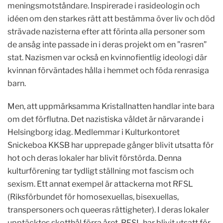
meningsmotståndare. Inspirerade i rasideologin och
idéen om den starkes rätt att bestämma över liv och död
strävade nazisterna efter att förinta alla personer som
de ansåg inte passade in i deras projekt om en ”rasren”
stat. Nazismen var också en kvinnofientlig ideologi där
kvinnan förväntades hålla i hemmet och föda renrasiga
barn.
Men, att uppmärksamma Kristallnatten handlar inte bara
om det förflutna. Det nazistiska våldet är närvarande i
Helsingborg idag. Medlemmar i Kulturkontoret
Snickeboa KKSB har upprepade gånger blivit utsatta för
hot och deras lokaler har blivit förstörda. Denna
kulturförening tar tydligt ställning mot fascism och
sexism. Ett annat exempel är attackerna mot RFSL
(Riksförbundet för homosexuellas, bisexuellas,
transpersoners och queeras rättigheter). I deras lokaler
upptäcktes skotthål förra året. RFSL har blivit utsatt för