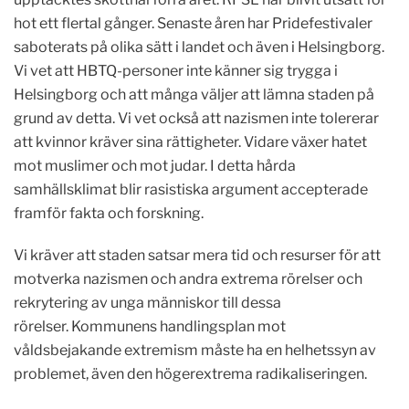
hot ett flertal gånger. Senaste åren har Pridefestivaler
saboterats på olika sätt i landet och även i Helsingborg.
Vi vet att HBTQ-personer inte känner sig trygga i
Helsingborg och att många väljer att lämna staden på
grund av detta. Vi vet också att nazismen inte tolererar
att kvinnor kräver sina rättigheter. Vidare växer hatet
mot muslimer och mot judar. I detta hårda
samhällsklimat blir rasistiska argument accepterade
framför fakta och forskning.
Vi kräver att staden satsar mera tid och resurser för att
motverka nazismen och andra extrema rörelser och
rekrytering av unga människor till dessa
rörelser. Kommunens handlingsplan mot
våldsbejakande extremism måste ha en helhetssyn av
problemet, även den högerextrema radikaliseringen.