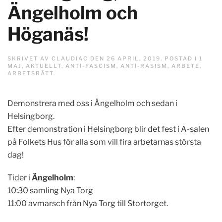
Ängelholm och
Höganäs!
SKRIVET AV
CLAUDIAC
DEN
26 APRIL, 2019
. POSTAD I
1
MAJ
,
AKTUELLT
,
ANTI-FASCISM
,
ANTI-RASISM
,
ARBETE
,
ARBETSRÄTT
.
Demonstrera med oss i Ängelholm och sedan i
Helsingborg.
Efter demonstration i Helsingborg blir det fest i A-salen
på Folkets Hus för alla som vill fira arbetarnas största
dag!
Tider i
Ängelholm
:
10:30 samling Nya Torg
11:00 avmarsch från Nya Torg till Stortorget.