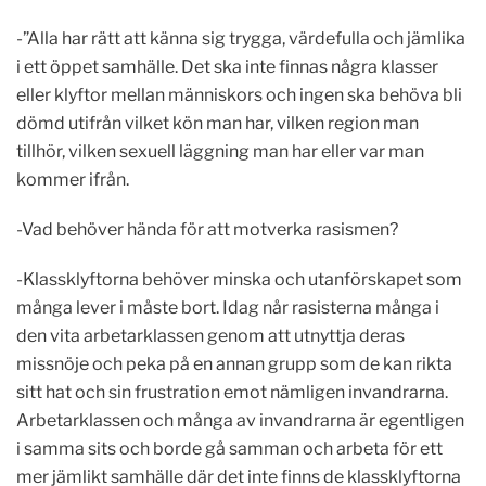
-”Alla har rätt att känna sig trygga, värdefulla och jämlika
i ett öppet samhälle. Det ska inte finnas några klasser
eller klyftor mellan människors och ingen ska behöva bli
dömd utifrån vilket kön man har, vilken region man
tillhör, vilken sexuell läggning man har eller var man
kommer ifrån.
-Vad behöver hända för att motverka rasismen?
-Klassklyftorna behöver minska och utanförskapet som
många lever i måste bort. Idag når rasisterna många i
den vita arbetarklassen genom att utnyttja deras
missnöje och peka på en annan grupp som de kan rikta
sitt hat och sin frustration emot nämligen invandrarna.
Arbetarklassen och många av invandrarna är egentligen
i samma sits och borde gå samman och arbeta för ett
mer jämlikt samhälle där det inte finns de klassklyftorna