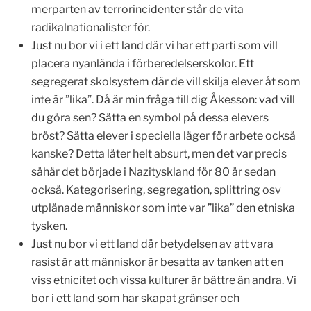
merparten av terrorincidenter står de vita
radikalnationalister för.
Just nu bor vi i ett land där vi har ett parti som vill
placera nyanlända i förberedelserskolor. Ett
segregerat skolsystem där de vill skilja elever åt som
inte är ”lika”. Då är min fråga till dig Åkesson: vad vill
du göra sen? Sätta en symbol på dessa elevers
bröst? Sätta elever i speciella läger för arbete också
kanske? Detta låter helt absurt, men det var precis
såhär det började i Nazityskland för 80 år sedan
också. Kategorisering, segregation, splittring osv
utplånade människor som inte var ”lika” den etniska
tysken.
Just nu bor vi ett land där betydelsen av att vara
rasist är att människor är besatta av tanken att en
viss etnicitet och vissa kulturer är bättre än andra. Vi
bor i ett land som har skapat gränser och