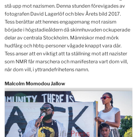
stå upp mot nazismen. Denna stunden förevigades av
fotografen David Lagerlöf och blev Årets bild 2017.
Tess berättar att hennes engagemang mot rasism
började i högstadieåldern då
skinnhuvuden
ockuperade
delar av centrala Stockholm. Människor med mörk
hudfärg och hbtq-personer vågade knappt vara där.
Tess anser att en viktigt att ta ställning mot att nazister
som NMR får marschera och manifestera vart dom vill,
när dom vill, i yttrandefrihetens namn.
Malcolm Momodou Jallow