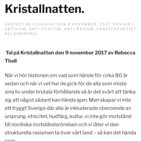
Kristallnatten.
SKRIVET AV
CLAUDIAC
DEN
9 NOVEMBER, 2017
. POSTAD I
AKTIVISM
,
ANTI-FASCISM
,
ANTI-RASISM
,
VÄNSTERPARTIET
HELSINGBORG
.
Tal på Kristallnatten den 9 november 2017 av Rebecca
Thell
När vi hör historien om vad som hände för cirka 80 år
sedan och när vi vet hur de gick för de alla som miste
sina liv under brutala förhållande så är det svårt att tänka
sig att något sådant kan hända igen. Men skapar vi inte
ett tryggt Sverige där alla är inkluderade oberoende av
ursprung, etnicitet, hudfärg, kultur, vi inte gör motstånd
till nordiska motståndsrörelsen och vi låter vi den
strukturella rasismen ta över vårt land – så kan det hända
igen.