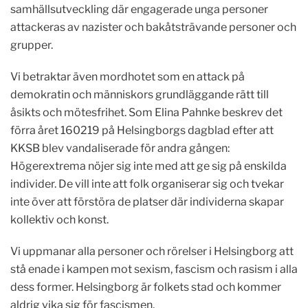
samhällsutveckling där engagerade unga personer
attackeras av nazister och bakåtsträvande personer och
grupper.
Vi betraktar även mordhotet som en attack på
demokratin och människors grundläggande rätt till
åsikts och mötesfrihet. Som Elina Pahnke beskrev det
förra året 160219 på Helsingborgs dagblad efter att
KKSB blev vandaliserade för andra gången:
Högerextrema nöjer sig inte med att ge sig på enskilda
individer. De vill inte att folk organiserar sig och tvekar
inte över att förstöra de platser där individerna skapar
kollektiv och konst.
Vi uppmanar alla personer och rörelser i Helsingborg att
stå enade i kampen mot sexism, fascism och rasism i alla
dess former. Helsingborg är folkets stad och kommer
aldrig vika sig för fascismen.