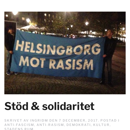
Stöd & solidaritet
SKRIVET AV
INGRIDM
DEN
7 DECEMBER, 2017
. POSTAD I
ANTI-FASCISM
,
ANTI-RASISM
,
DEMOKRATI
,
KULTUR
,
STADENS RUM
.