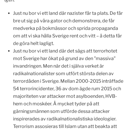
Just nu bor vi ett land där nazister får ta plats. De får
bre ut sig på våra gator och demonstrera, de får
medverka på bokmässor och sprida propaganda
om att vi ska hålla Sverige rent och vitt – å detta får
de göra helt lagligt.
Just nu bor vi ett land där det sägs att terrorhotet
mot Sverige har ökat på grund av den ”massiva”
invandringen. Men när det i själva verket är
radikalnationalister som utfört största delen av
terrordåden i Sverige. Mellan 2000-2015 inträffade
54 terrorincidenter, 36 av dom ägde rum 2015 och
majoriteten var attacker mot asylboenden, HVB-
hem och moskéer. Å mycket tyder på att
gärningsmännen som utförde dessa attacker
inspirerades av radikalnationalistiska ideologier.
Terrorism assosieras till Islam utan att beakta att