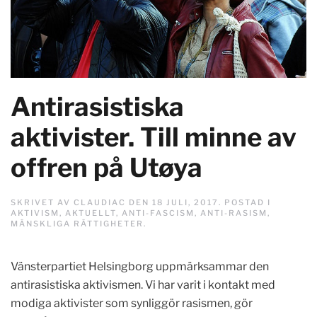
Antirasistiska
aktivister. Till minne av
offren på Utøya
SKRIVET AV
CLAUDIAC
DEN
18 JULI, 2017
. POSTAD I
AKTIVISM
,
AKTUELLT
,
ANTI-FASCISM
,
ANTI-RASISM
,
MÄNSKLIGA RÄTTIGHETER
.
Vänsterpartiet Helsingborg uppmärksammar den
antirasistiska aktivismen. Vi har varit i kontakt med
modiga aktivister som synliggör rasismen, gör