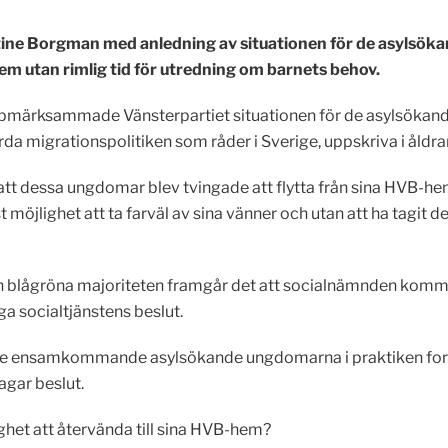
ine Borgman med anledning av situationen för de asylsö
em utan rimlig tid för utredning om barnets behov.
pmärksammade Vänsterpartiet situationen för de asylsök
da migrationspolitiken som råder i Sverige, uppskriva i åldrar
t dessa ungdomar blev tvingade att flytta från sina HVB-h
öjlighet att ta farväl av sina vänner och utan att ha tagit del 
 blågröna majoriteten framgår det att socialnämnden kommer a
aga socialtjänstens beslut.
e ensamkommande asylsökande ungdomarna i praktiken fortfaran
gar beslut.
ghet att återvända till sina HVB-hem?