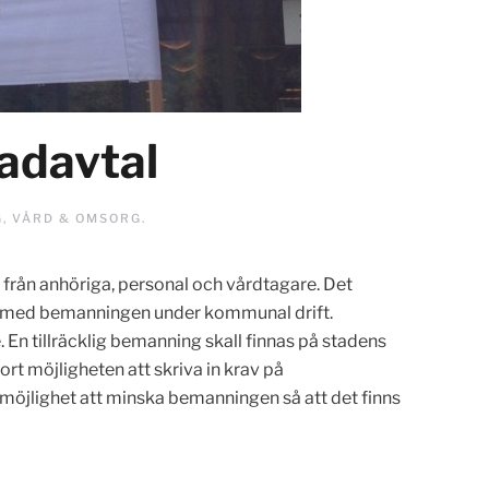
adavtal
G
,
VÅRD & OMSORG
.
 från anhöriga, personal och vårdtagare. Det
rt med bemanningen under kommunal drift.
. En tillräcklig bemanning skall finnas på stadens
t möjligheten att skriva in krav på
möjlighet att minska bemanningen så att det finns