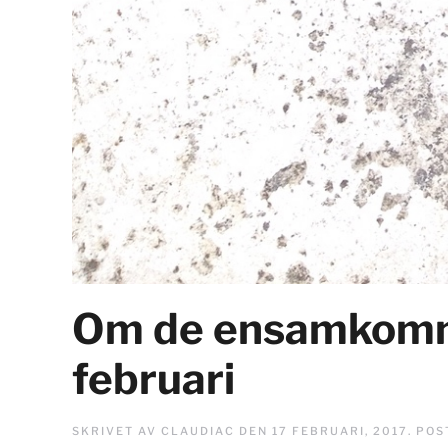
Om de ensamkomman
februari
SKRIVET AV
CLAUDIAC
DEN
17 FEBRUARI, 2017
. POS