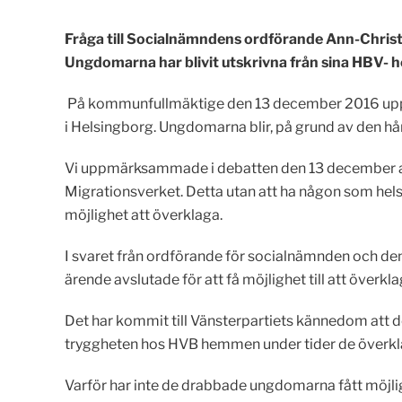
Fr
å
ga till Socialn
ä
mndens ordf
örande Ann-Christ
Ungdomarna har blivit utskrivna från sina HBV- h
På kommunfullmäktige den 13 december 2016 up
i Helsingborg. Ungdomarna blir, på grund av den hår
Vi uppmärksammade i debatten den 13 december at
Migrationsverket. Detta utan att ha någon som helst m
möjlighet att överklaga.
I svaret från ordförande för socialnämnden och den
ärende avslutade för att få möjlighet till att överkl
Det har kommit till Vänsterpartiets kännedom att d
tryggheten hos HVB hemmen under tider de överkla
Varför har inte de drabbade ungdomarna fått möjli