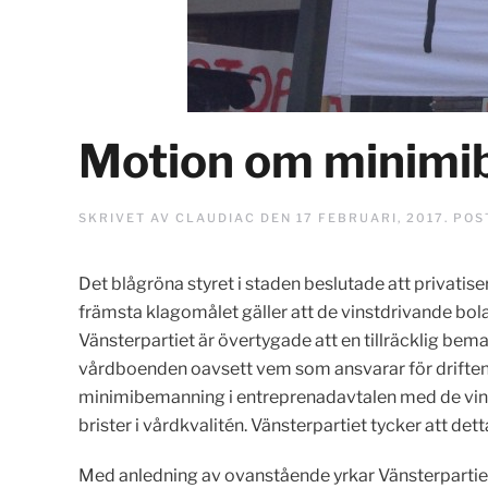
Motion om minimib
SKRIVET AV
CLAUDIAC
DEN
17 FEBRUARI, 2017
. POS
Det blågröna styret i staden beslutade att privati
främsta klagomålet gäller att de vinstdrivande b
Vänsterpartiet är övertygade att en tillräcklig bema
vårdboenden oavsett vem som ansvarar för driften.
minimibemanning i entreprenadavtalen med de vinst
brister i vårdkvalitén. Vänsterpartiet tycker att det
Med anledning av ovanstående yrkar Vänsterpartie