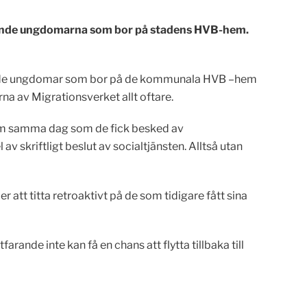
kande ungdomarna som bor på stadens HVB-hem.
ande ungdomar som bor på de kommunala HVB –hem
na av Migrationsverket allt oftare.
em samma dag som de fick besked av
av skriftligt beslut av socialtjänsten. Alltså utan
tt titta retroaktivt på de som tidigare fått sina
de inte kan få en chans att flytta tillbaka till