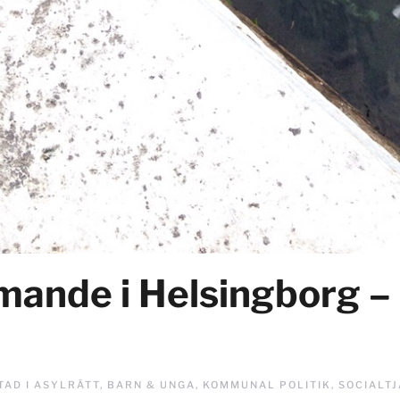
de i Helsingborg – en
TAD I
ASYLRÄTT
,
BARN & UNGA
,
KOMMUNAL POLITIK
,
SOCIALT