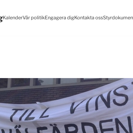
g
Kalender
Vår politik
Engagera dig
Kontakta oss
Styrdokumen