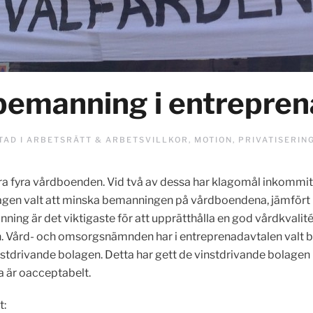
emanning i entrepren
TAD I
ARBETSRÄTT & ARBETSVILLKOR
,
MOTION
,
PRIVATISERIN
sera fyra vårdboenden. Vid två av dessa har klagomål inkommit
olagen valt att minska bemanningen på vårdboendena, jämfö
nning är det viktigaste för att upprätthålla en god vårdkvalité
 Vård- och omsorgsnämnden har i entreprenadavtalen valt bor
drivande bolagen. Detta har gett de vinstdrivande bolagen 
ta är oacceptabelt.
t: