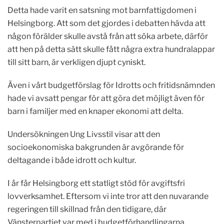
Detta hade varit en satsning mot barnfattigdomen i
Helsingborg. Att som det gjordes i debatten hävda att
någon förälder skulle avstå från att söka arbete, därför
att hen på detta sätt skulle fått några extra hundralappar
till sitt barn, är verkligen djupt cyniskt.
Även i vårt budgetförslag för Idrotts och fritidsnämnden
hade vi avsatt pengar för att göra det möjligt även för
barn i familjer med en knaper ekonomi att delta.
Undersökningen Ung Livsstil visar att den
socioekonomiska bakgrunden är avgörande för
deltagande i både idrott och kultur.
I år får Helsingborg ett statligt stöd för avgiftsfri
lovverksamhet. Eftersom vi inte tror att den nuvarande
regeringen till skillnad från den tidigare, där
Vänsterpartiet var med i budgetförhandlingarna,