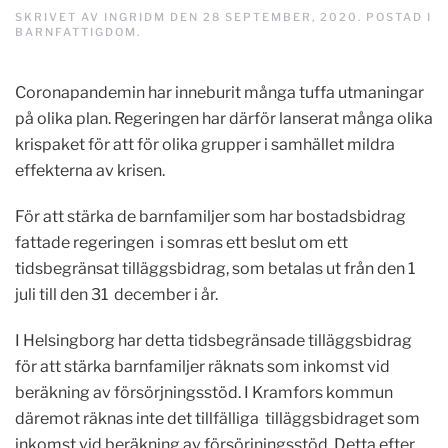
SKRIVET AV
INGRIDM
DEN
28 SEPTEMBER, 2020
. POSTAD I
BARNFATTIGDOM
.
Coronapandemin har inneburit många tuffa utmaningar
på olika plan. Regeringen har därför lanserat många olika
krispaket för att för olika grupper i samhället mildra
effekterna av krisen.
För att stärka de barnfamiljer som har bostadsbidrag
fattade regeringen i somras ett beslut om ett
tidsbegränsat tilläggsbidrag, som betalas ut från den 1
juli till den 31 december i år.
I Helsingborg har detta tidsbegränsade tilläggsbidrag
för att stärka barnfamiljer räknats som inkomst vid
beräkning av försörjningsstöd. I Kramfors kommun
däremot räknas inte det tillfälliga tilläggsbidraget som
inkomst vid beräkning av försörjningsstöd. Detta efter