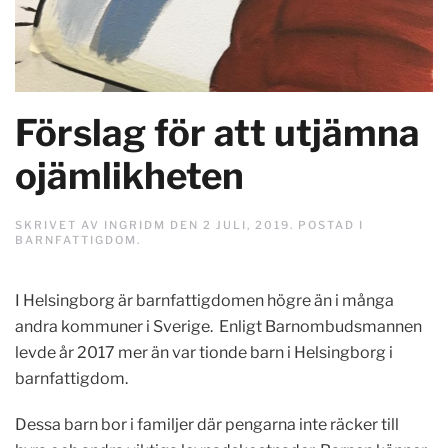
Förslag för att utjämna
ojämlikheten
SKRIVET AV
INGRIDM
DEN
2 JULI, 2019
. POSTAD I
BARNFATTIGDOM
.
I Helsingborg är barnfattigdomen högre än i många
andra kommuner i Sverige. Enligt Barnombudsmannen
levde år 2017 mer än var tionde barn i Helsingborg i
barnfattigdom.
Dessa barn bor i familjer där pengarna inte räcker till