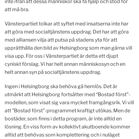
inte ifrån att dessa människor ska få hjälp och stöd för
att må bra.
Vänsterpartiet tolkar att syftet med insatserna inte har
att göra med socialtjänstens uppdrag. Det har att göra
med alliansen vilja att putsa på stadens yta för att
upprätthålla den bild av Helsingborg som man gärna vill
visa upp. För oss i Vänsterpartiet är detta ett djupt
cyniskt förslag. Vi har helt annan människosyn och en
helt annan syn på socialtjänstens uppdrag.
Ingen i Helsingborg ska behöva gå hemlös. Det är
utmärkt att Helsingborg fortsätter med “Bostad först”-
modellen, som visat sig vara mycket framgångsrik. Vi vill
att ”Bostad först”-programmet kraftigt utökas. Men de
bostäder, som finns i detta program, är inte alltid en
lösning. En viss form av kollektivt akutboende kommer
alltid att behövas som komplettering och i nuläget