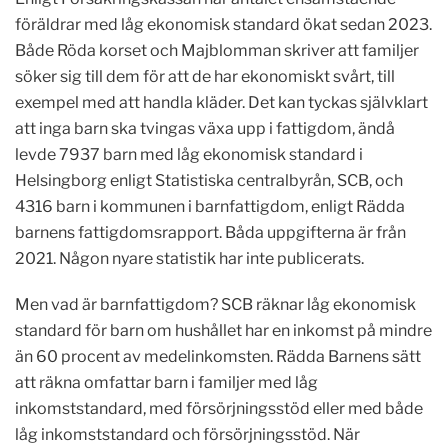
föräldrar med låg ekonomisk standard ökat sedan 2023.
Både Röda korset och Majblomman skriver att familjer
söker sig till dem för att de har ekonomiskt svårt, till
exempel med att handla kläder. Det kan tyckas självklart
att inga barn ska tvingas växa upp i fattigdom, ändå
levde 7937 barn med låg ekonomisk standard i
Helsingborg enligt Statistiska centralbyrån, SCB, och
4316 barn i kommunen i barnfattigdom, enligt Rädda
barnens fattigdomsrapport. Båda uppgifterna är från
2021. Någon nyare statistik har inte publicerats.
Men vad är barnfattigdom? SCB räknar låg ekonomisk
standard för barn om hushållet har en inkomst på mindre
än 60 procent av medelinkomsten. Rädda Barnens sätt
att räkna omfattar barn i familjer med låg
inkomststandard, med försörjningsstöd eller med både
låg inkomststandard och försörjningsstöd. När