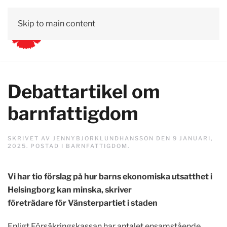
Skip to main content
Debattartikel om
barnfattigdom
SKRIVET AV
JENNYBJORKLUNDHANSSON
DEN
9 JANUARI,
2025
. POSTAD I
BARNFATTIGDOM
.
Vi har tio förslag på hur barns ekonomiska utsatthet i
Helsingborg kan minska, skriver
företrädare för Vänsterpartiet i staden
Enligt Försäkringskassan har antalet ensamstående