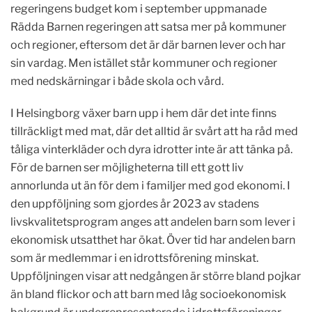
regeringens budget kom i september uppmanade
Rädda Barnen regeringen att satsa mer på kommuner
och regioner, eftersom det är där barnen lever och har
sin vardag. Men istället står kommuner och regioner
med nedskärningar i både skola och vård.
I Helsingborg växer barn upp i hem där det inte finns
tillräckligt med mat, där det alltid är svårt att ha råd med
tåliga vinterkläder och dyra idrotter inte är att tänka på.
För de barnen ser möjligheterna till ett gott liv
annorlunda ut än för dem i familjer med god ekonomi. I
den uppföljning som gjordes år 2023 av stadens
livskvalitetsprogram anges att andelen barn som lever i
ekonomisk utsatthet har ökat. Över tid har andelen barn
som är medlemmar i en idrottsförening minskat.
Uppföljningen visar att nedgången är större bland pojkar
än bland flickor och att barn med låg socioekonomisk