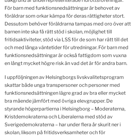
bakgrund är underrepresenterade i idrottsföreningar.
För barn med funktionsnedsättningar är behovet av
föräldrar som orkar kämpa för deras rättigheter stort.
Dessutom behöver föräldrarna tampas med oro över att
barnen inte ska få rätt stöd i skolan, möjlighet till
fritidsaktiviteter, stöd via LSS för de som har rätt till det
och med långa väntetider för utredningar. För barn med
funktionsnedsättningar är också fattigdom som vuxna
en långt mycket högre risk än vad det är för andra barn.
I uppföljningen av Helsingborgs livskvalitetsprogram
skattar både unga transpersoner och personer med
funktionsnedsättningen lägre grad av bra eller mycket
bra mående jämfört med övriga elevgrupper. De
styrande högerpartierna i Helsingborg – Moderaterna,
Kristdemokraterna och Liberalerna med stöd av
Sverigedemokraterna – har under flera år skurit ner i
skolan, liksom på fritidsverksamheter och för