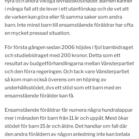
hyra och andra viktiga levnadskostnader. Barnen känner
i många fall att de lever i ett utanförskap och de vet att
de varken kan göra eller få samma saker som andra
barn. Inte minst barn till ensamstående föräldrar har ofta
en mycket pressad situation.
För första gången sedan 2006 höjdes i fjol barnbidraget
och studiebidraget med 200 kronor. Detta som ett
resultat av budgetförhandlingarna mellan Vänsterpartiet
och den förra regeringen. Och tack vare Vänsterpartiet
så kom man också överens om en höjning av
underhållsstödet, dvs ett stöd som ett barn med en
ensamstående förälder kan få.
Ensamstående föräldrar får numera några hundralappar
mer i månaden för barn från 11 år och uppåt. Mest ökar
stödet för barn 15 år och äldre. Det handlar om fall där
den andra föräldern av någon anledning inte kan betala