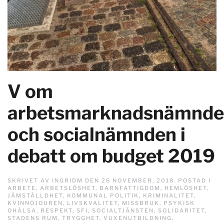
V om
arbetsmarknadsnämnd
och socialnämnden i
debatt om budget 2019
SKRIVET AV
INGRIDM
DEN
26 NOVEMBER, 2018
. POSTAD I
ARBETE
,
ARBETSLÖSHET
,
BARNFATTIGDOM
,
HEMLÖSHET
,
JÄMSTÄLLDHET
,
KOMMUNAL POLITIK
,
KRIMINALITET
,
KVINNOJOUREN
,
LIVSKVALITET
,
MISSBRUK
,
PSYKISK
OHÄLSA
,
RESPEKT
,
SFI
,
SOCIALTJÄNSTEN
,
SOLIDARITET
,
STADENS RUM
,
TRYGGHET
,
VUXENUTBILDNING
.