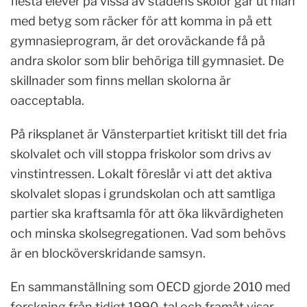
flesta elever på vissa av stadens skolor går ut nian
med betyg som räcker för att komma in på ett
gymnasieprogram, är det oroväckande få på
andra skolor som blir behöriga till gymnasiet. De
skillnader som finns mellan skolorna är
oacceptabla.
På riksplanet är Vänsterpartiet kritiskt till det fria
skolvalet och vill stoppa friskolor som drivs av
vinstintressen. Lokalt föreslår vi att det aktiva
skolvalet slopas i grundskolan och att samtliga
partier ska kraftsamla för att öka likvärdigheten
och minska skolsegregationen. Vad som behövs
är en blocköverskridande samsyn.
En sammanställning som OECD gjorde 2010 med
forskning från tidigt 1990-tal och framåt visar