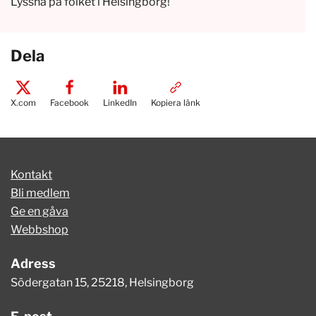
Lyssna på folket i Helsingborg!
Dela
X.com
Facebook
LinkedIn
Kopiera länk
Kontakt
Bli medlem
Ge en gåva
Webbshop
Adress
Södergatan 15, 25218, Helsingborg