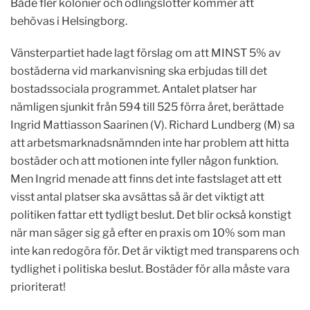
Både fler kolonier och odlingslotter kommer att
behövas i Helsingborg.
Vänsterpartiet hade lagt förslag om att MINST 5% av
bostäderna vid markanvisning ska erbjudas till det
bostadssociala programmet. Antalet platser har
nämligen sjunkit från 594 till 525 förra året, berättade
Ingrid Mattiasson Saarinen (V). Richard Lundberg (M) sa
att arbetsmarknadsnämnden inte har problem att hitta
bostäder och att motionen inte fyller någon funktion.
Men Ingrid menade att finns det inte fastslaget att ett
visst antal platser ska avsättas så är det viktigt att
politiken fattar ett tydligt beslut. Det blir också konstigt
när man säger sig gå efter en praxis om 10% som man
inte kan redogöra för. Det är viktigt med transparens och
tydlighet i politiska beslut. Bostäder för alla måste vara
prioriterat!