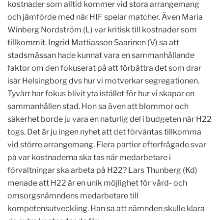
kostnader som alltid kommer vid stora arrangemang
och jämförde med när HIF spelar matcher. Även Maria
Winberg Nordström (L) var kritisk till kostnader som
tillkommit. Ingrid Mattiasson Saarinen (V) sa att
stadsmässan hade kunnat vara en sammanhållande
faktor om den fokuserat på att förbättra det som drar
isär Helsingborg dvs hur vi motverkar segregationen.
Tyvärr har fokus blivit yta istället för hur vi skapar en
sammanhållen stad. Hon sa även att blommor och
säkerhet borde ju vara en naturlig del i budgeten när H22
togs. Det är ju ingen nyhet att det förväntas tillkomma
vid större arrangemang. Flera partier efterfrågade svar
på var kostnaderna ska tas när medarbetare i
förvaltningar ska arbeta på H22? Lars Thunberg (Kd)
menade att H22 är en unik möjlighet för vård- och
omsorgsnämndens medarbetare till
kompetensutveckling. Han sa att nämnden skulle klara