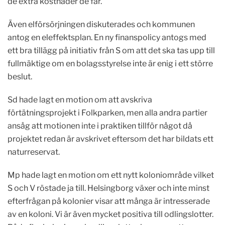
de extra kostnader de får.
Även elförsörjningen diskuterades och kommunen
antog en eleffektsplan. En ny finanspolicy antogs med
ett bra tillägg på initiativ från S om att det ska tas upp till
fullmäktige om en bolagsstyrelse inte är enig i ett större
beslut.
Sd hade lagt en motion om att avskriva
förtätningsprojekt i Folkparken, men alla andra partier
ansåg att motionen inte i praktiken tillför något då
projektet redan är avskrivet eftersom det har bildats ett
naturreservat.
Mp hade lagt en motion om ett nytt koloniområde vilket
S och V röstade ja till. Helsingborg växer och inte minst
efterfrågan på kolonier visar att många är intresserade
av en koloni. Vi är även mycket positiva till odlingslotter.