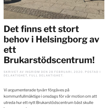
Det finns ett stort
behov i Helsingborg av
ett
Brukarstödscentrum!
SKRIVET AV
INGRIDM
DEN
28 FEBRUARI, 2020
. POSTAD I
DELAKTIGHET
,
FULL DELAKTIGHET
.
Vi argumenterade tyvärr förgäves på
kommunfullmäktige i onsdags för vår motion om att
utreda hur ett nytt Brukarstödscentrum bäst skulle