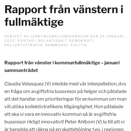
Rapport från vänstern i
fullmäktige
SKRIVET AV
JENNYBJORKLUNDHANSSON
DEN
26 JANUARI,
2022
. POSTAD I
DELAKTIGHET
,
DEMOKRATI
,
KOLLEKTIVTRAFIK
,
KOMMUNAL POLITIK
.
Rapport från vänster i kommunfullmäktige – januari
sammanträdet
Claudia Velasquez (V) inledde med vår interpellation, dvs
en fråga om avgiftsfria bussresor på helger och påtalade
att det handlar om prioriteringar för en kommun om man
vill utöka kollektivtrafikens tillgänglighet. Hon påtalade
att ska vi vara en innovativ kommun så är avgiftsfria
bussresor riktigt innovativt! Peter Ahlbom (V) la till att vi
är beredda att räkna på en skattehöjning t.ex. i regionen,