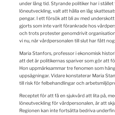
under lång tid. Styrande politiker har i stället
löneutveckling, valt att hålla en låg skattesa
pengar. I ett försök att bli av med undersko
gjorts som inte varit förankrade hos vårdpers
och trots protester genomdrivit organisation
vi nu, när vårdpersonalen till slut har fått nog
Maria Stanfors, professor i ekonomisk histori
att det är politikernas spariver som gör att 
Hon uppmärksammar tre fenomen som hänger 
uppsägningar. Vidare konstaterar Maria Stan
till risk för felbehandlingar och arbetsmiljö
Receptet för att få en sjukvård att lita på, m
löneutveckling för vårdpersonalen, är att skj
Regionen kan inte fortsätta bedriva underfi