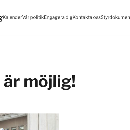
g
Kalender
Vår politik
Engagera dig
Kontakta oss
Styrdokumen
är möjlig!