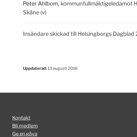
Peter Ahlbom
, kommunfullmäktigeledamot He
Skåne (v)
Insändare skickad till Helsingborgs Dagblad
Uppdaterad:
13 augusti 2016
Kontakt
Bli medlem
Ge en gåva