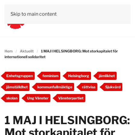
Skip to main content
Hem
Aktuellt
1 MAJ I HELSINGBORG: Mot storkapitalet för
internationell solidaritet
Enhetsgruppen
feminism
Helsingborg
jämlikhet
jämställdhet
kommunfullmäktige
rättvisa
Sjukvård
skolan
Ung Vänster
Vänsterpartiet
1 MAJ I HELSINGBORG:
Mot storkapitalet för