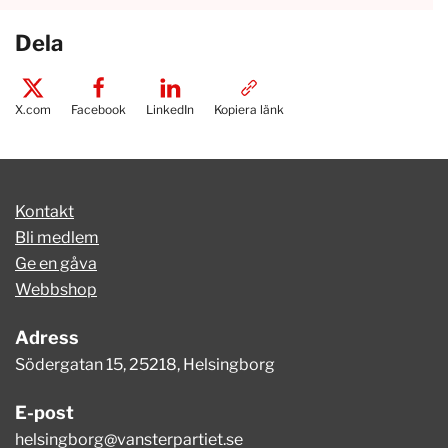
Dela
X.com
Facebook
LinkedIn
Kopiera länk
Kontakt
Bli medlem
Ge en gåva
Webbshop
Adress
Södergatan 15, 25218, Helsingborg
E-post
helsingborg@vansterpartiet.se