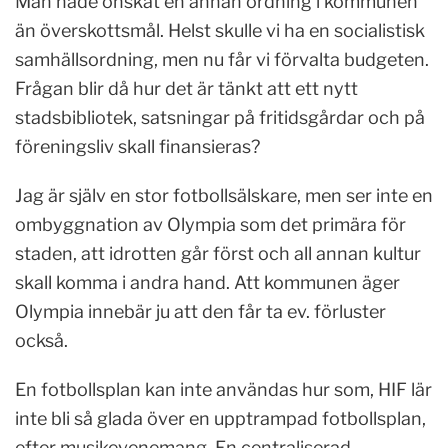
Man hade önskat en annan ordning i kommunen
än överskottsmål. Helst skulle vi ha en socialistisk
samhällsordning, men nu får vi förvalta budgeten.
Frågan blir då hur det är tänkt att ett nytt
stadsbibliotek, satsningar på fritidsgårdar och på
föreningsliv skall finansieras?
Jag är själv en stor fotbollsälskare, men ser inte en
ombyggnation av Olympia som det primära för
staden, att idrotten går först och all annan kultur
skall komma i andra hand. Att kommunen äger
Olympia innebär ju att den får ta ev. förluster
också.
En fotbollsplan kan inte användas hur som, HIF lär
inte bli så glada över en upptrampad fotbollsplan,
efter musikevenemang. En centraliserad