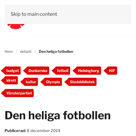
Skip to main content
Hem
debatt
Den heliga fotbollen
budget
Dunkerska
fotboll
Helsingborg
HIF
idrott
kultur
Olympia
Stadsbibliotek
Vänsterpartiet
Den heliga fotbollen
Publicerad:
8 december 2014