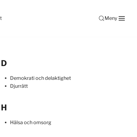
t
Meny
D
Demokrati och delaktighet
Djurrätt
H
Hälsa och omsorg