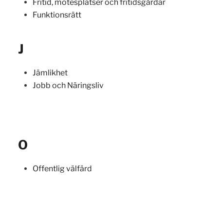
Fritid, mötesplatser och fritidsgårdar
Funktionsrätt
J
Jämlikhet
Jobb och Näringsliv
O
Offentlig välfärd