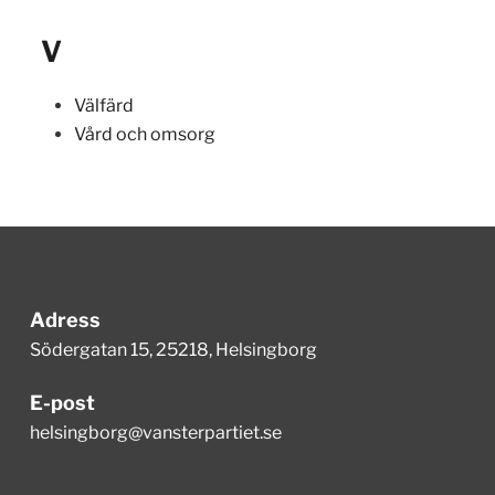
V
Välfärd
Vård och omsorg
Adress
Södergatan 15, 25218, Helsingborg
E-post
helsingborg@vansterpartiet.se