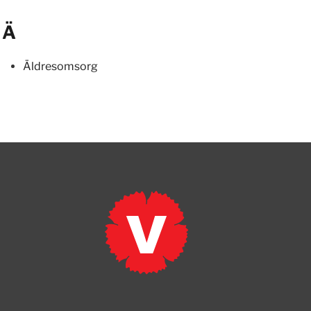
Ä
Äldresomsorg