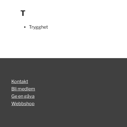
T
Trygghet
Kontakt
Bli medlem
Ge en gåva
Webbshop