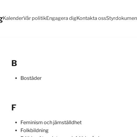
g
Kalender
Vår politik
Engagera dig
Kontakta oss
Styrdokumen
B
Bostäder
F
Feminism och jämställdhet
Folkbildning