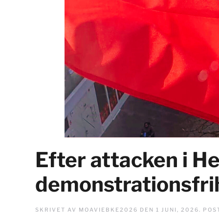
Efter attacken i He
demonstrationsfri
SKRIVET AV
MOAVIEBKE2026
DEN
1 JUNI, 2026
. POS