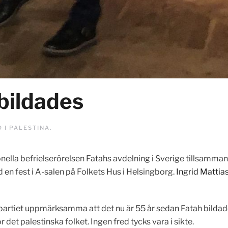
bildades
D I
PALESTINA
.
lla befrielserörelsen Fatahs avdelning i Sverige tillsamman
en fest i A-salen på Folkets Hus i Helsingborg.
Ingrid Mattia
partiet uppmärksamma att det nu är 55 år sedan Fatah bildad
 det palestinska folket. Ingen fred tycks vara i sikte.