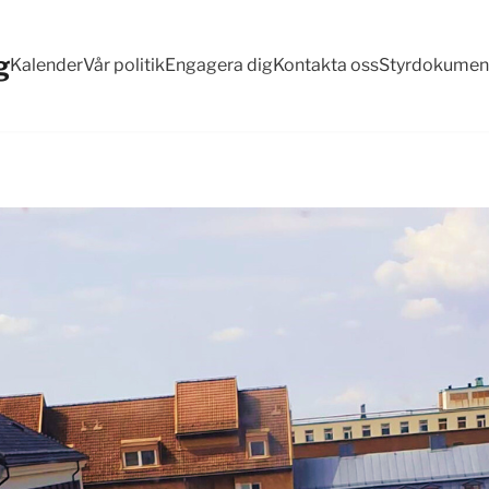
g
Kalender
Vår politik
Engagera dig
Kontakta oss
Styrdokumen