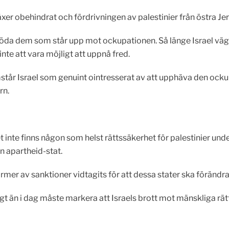
xer obehindrat och fördrivningen av palestinier från östra Je
ch döda dem som står upp mot ockupationen. Så länge Israel väg
e att vara möjligt att uppnå fred.
tår Israel som genuint ointresserat av att upphäva den ocku
rn.
et inte finns någon som helst rättssäkerhet för palestinier und
en apartheid-stat.
rmer av sanktioner vidtagits för att dessa stater ska förändra s
t än i dag måste markera att Israels brott mot mänskliga rätti