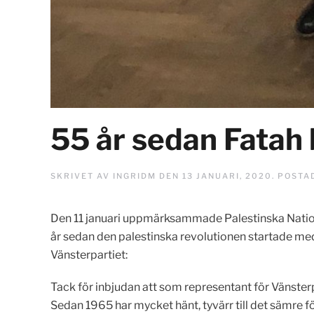
55 år sedan Fatah 
SKRIVET AV
INGRIDM
DEN
13 JANUARI, 2020
. POSTA
Den 11 januari uppmärksammade Palestinska Natione
år sedan den palestinska revolutionen startade med 
Vänsterpartiet:
Tack för inbjudan att som representant för Vänster
Sedan 1965 har mycket hänt, tyvärr till det sämre för