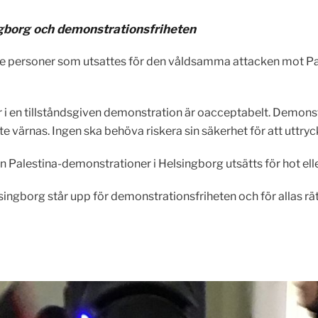
ingborg och demonstrationsfriheten
ör de personer som utsattes för den våldsamma attacken mot 
tar i en tillståndsgiven demonstration är oacceptabelt. Demons
rnas. Ingen ska behöva riskera sin säkerhet för att uttrycka 
en Palestina-demonstrationer i Helsingborg utsätts för hot elle
singborg står upp för demonstrationsfriheten och för allas rätt