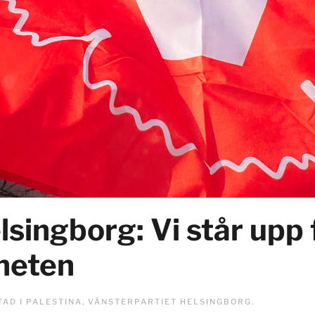
lsingborg: Vi står upp 
heten
TAD I
PALESTINA
,
VÄNSTERPARTIET HELSINGBORG
.