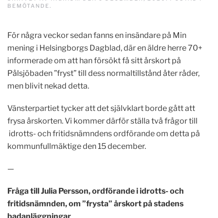
BEMÖTANDE
.
För några veckor sedan fanns en insändare på Min
mening i Helsingborgs Dagblad, där en äldre herre 70+
informerade om att han försökt få sitt årskort på
Pålsjöbaden ”fryst” till dess normaltillstånd åter råder,
men blivit nekad detta.
Vänsterpartiet tycker att det självklart borde gått att
frysa årskorten. Vi kommer därför ställa två frågor till
idrotts- och fritidsnämndens ordförande om detta på
kommunfullmäktige den 15 december.
—
Fråga till Julia Persson, ordförande i idrotts- och
fritidsnämnden, om ”frysta” årskort på stadens
badanläggningar