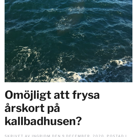
Omöjligt att frysa
årskort på
kallbadhusen?
SKRIVET AV
INGRIDM
DEN
9 DECEMBER, 2020
. POSTAD I