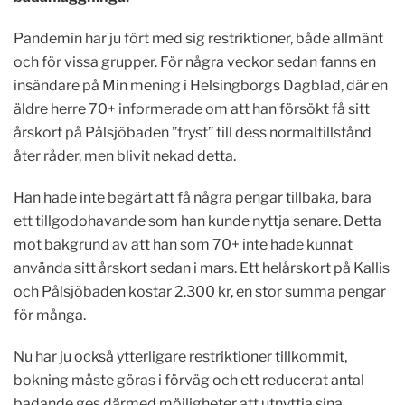
Pandemin har ju fört med sig restriktioner, både allmänt
och för vissa grupper. För några veckor sedan fanns en
insändare på Min mening i Helsingborgs Dagblad, där en
äldre herre 70+ informerade om att han försökt få sitt
årskort på Pålsjöbaden ”fryst” till dess normaltillstånd
åter råder, men blivit nekad detta.
Han hade inte begärt att få några pengar tillbaka, bara
ett tillgodohavande som han kunde nyttja senare. Detta
mot bakgrund av att han som 70+ inte hade kunnat
använda sitt årskort sedan i mars. Ett helårskort på Kallis
och Pålsjöbaden kostar 2.300 kr, en stor summa pengar
för många.
Nu har ju också ytterligare restriktioner tillkommit,
bokning måste göras i förväg och ett reducerat antal
badande ges därmed möjligheter att utnyttja sina