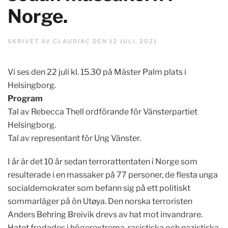
Norge.
SKRIVET AV
CLAUDIAC
DEN
12 JULI, 2021
.
Vi ses den 22 juli kl. 15.30 på Mäster Palm plats i
Helsingborg.
Program
Tal av Rebecca Thell ordförande för Vänsterpartiet
Helsingborg.
Tal av representant för Ung Vänster.
I år är det 10 år sedan terrorattentaten i Norge som
resulterade i en massaker på 77 personer, de flesta unga
socialdemokrater som befann sig
på ett politiskt
sommarläger på
ön
Utøya. Den norska terroristen
Anders Behring Breivik drevs av hat mot invandrare.
Hatet frodades i högerextrema, rasistiska och nazistiska