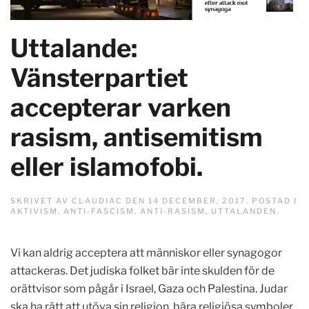
Uttalande:
Vänsterpartiet
accepterar varken
rasism, antisemitism
eller islamofobi.
SKRIVET AV
CLAUDIAC
DEN
14 DECEMBER, 2017
. POSTAD I
AKTIVISM
,
ANTI-FASCISM
,
ANTI-RASISM
,
UTTALANDEN
.
Vi kan aldrig acceptera att människor eller synagogor
attackeras. Det judiska folket bär inte skulden för de
orättvisor som pågår i Israel, Gaza och Palestina. Judar
ska ha rätt att utöva sin religion, bära religiösa symboler