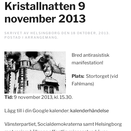
Kristallnatten 9
november 2013
SKRIVET AV
HELSINGBORG
DEN
18 OKTOBER, 2013
.
POSTAD I
ARRANGEMANG
.
Bred antirasistisk
manifestation!
Plats:
Stortorget (vid
Fahlmans)
Tid:
9 november 2013, kl. 15.30.
Lägg till i din Google kalender:
kalenderhändelse
Vänsterpartiet, Socialdemokraterna samt Helsingborg