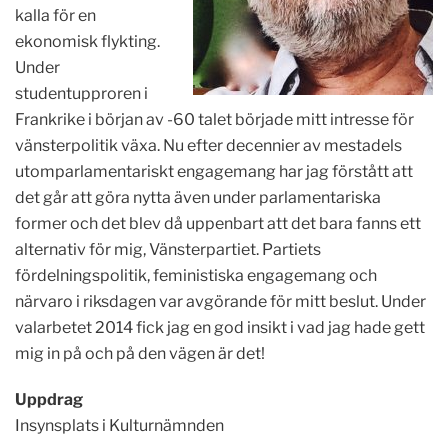
kalla för en
ekonomisk flykting.
Under
studentupproren i
Frankrike i början av -60 talet började mitt intresse för
vänsterpolitik växa. Nu efter decennier av mestadels
utomparlamentariskt engagemang har jag förstått att
det går att göra nytta även under parlamentariska
former och det blev då uppenbart att det bara fanns ett
alternativ för mig, Vänsterpartiet. Partiets
fördelningspolitik, feministiska engagemang och
närvaro i riksdagen var avgörande för mitt beslut. Under
valarbetet 2014 fick jag en god insikt i vad jag hade gett
mig in på och på den vägen är det!
Uppdrag
Insynsplats i Kulturnämnden