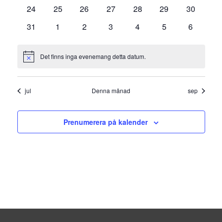
evenemang
evenemang
evenemang
evenemang
evenemang
evenemang
evenema
0
0
0
0
0
0
0
24
25
26
27
28
29
30
evenemang
evenemang
evenemang
evenemang
evenemang
evenemang
evenema
0
0
0
0
0
0
0
31
1
2
3
4
5
6
evenemang
evenemang
evenemang
evenemang
evenemang
evenemang
evenema
Det finns inga evenemang detta datum.
Notis
jul
Denna månad
sep
Prenumerera på kalender