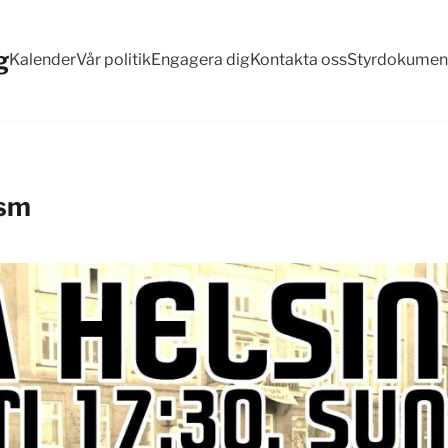
g
Kalender
Vår politik
Engagera dig
Kontakta oss
Styrdokumen
ism