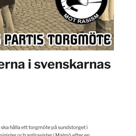
erna i svenskarnas
 ska hålla ett torgmöte på sundstorget i
nister och antirasister i Malmö efter en