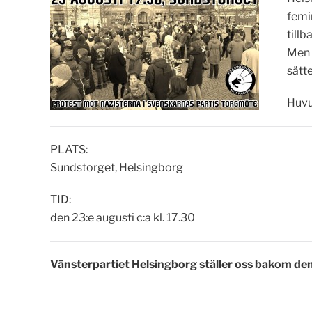
femi
till
Men v
sätte
Huvu
PLATS:
Sundstorget, Helsingborg
TID:
den 23:e augusti c:a kl. 17.30
Vänsterpartiet Helsingborg ställer oss bakom de