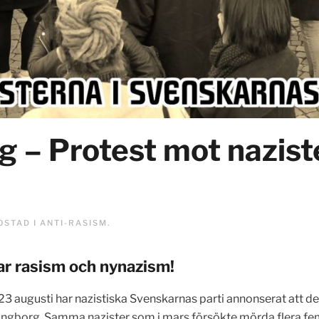
 – Protest mot nazist
POSTAD I
ANTI-RASISM
.
ar rasism och nynazism!
23 augusti har nazistiska Svenskarnas parti annonserat att de
ingborg. Samma nazister som i mars försökte mörda flera femi