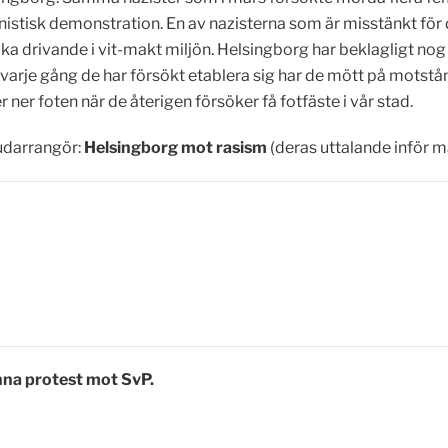
nistisk demonstration. En av nazisterna som är misstänkt för
baka drivande i vit-makt miljön. Helsingborg har beklagligt no
arje gång de har försökt etablera sig har de mött på motstånd 
r ner foten när de återigen försöker få fotfäste i vår stad.
darrangör:
Helsingborg mot rasism
(deras uttalande inför m
nna protest mot SvP.