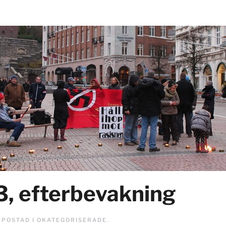
3, efterbevakning
. POSTAD I
OKATEGORISERADE
.