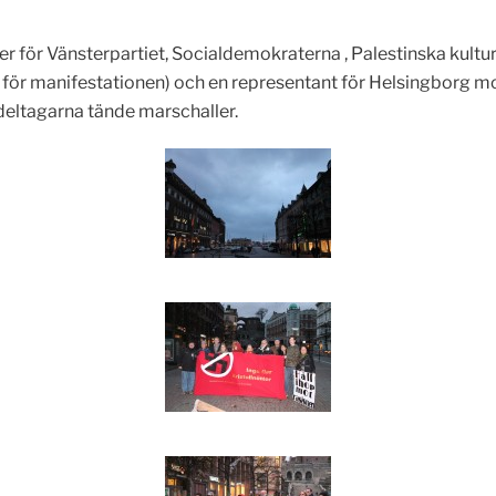
ter för Vänsterpartiet, Socialdemokraterna , Palestinska kul
r manifestationen) och en representant för Helsingborg mot ra
deltagarna tände marschaller.