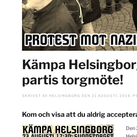
Kämpa Helsingborg
partis torgmöte!
SKRIVET AV
HELSINGBORG
DEN
21 AUGUSTI, 2014
. 
Kom och visa att du aldrig accepter
Den 
Hels