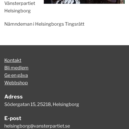
Vänsterpartiet
Helsingborg
Nämndeman i Helsingborgs Tingsrätt
Kontakt
Bli medlem
Ge en gåva
Webbshop
Adress
Södergatan 15, 25218, Helsingborg
E-post
helsingborg@vansterpartiet.se