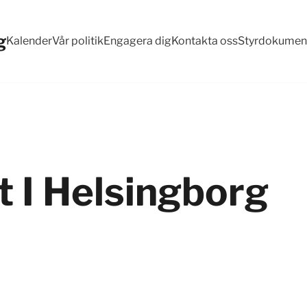
g
Kalender
Vår politik
Engagera dig
Kontakta oss
Styrdokumen
t I Helsingborg